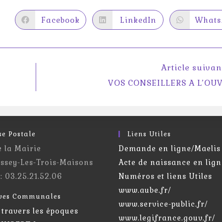
Facebook
LinkedIn
Whats
Ouvrir
Ouvrir
Ouv
dans
dans
dan
une
une
une
autre
autre
aut
fenêtre
fenêtre
fenê
Article suivan
e
VOS CONSEILLERS A L’OU
se Postale
Liens Utiles
e la Mairie
Demande en ligne/Maelis
ssey-Les-Trois-Maisons
Acte de naissance en lign
 : 03.25.21.52.06
Numéros et liens Utiles
www.aube.fr/
ves Communales
www.service-public.fr/
 travers les époques
www.legifrance.gouv.fr/