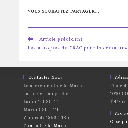
PARTAGER
VOUS SOUHAITEZ PARTAGER...
CE
CONTENU
Read
Article précédent
more
Les masques du CRAC pour la commun
articles
Contactez Nous
Adres
Le secrétariat de la Mairie
Place d
est ouvert au public:
10100 O
Lundi 14h30-17h
Tel/Fax.
Mardi 09h– 11h
Archi
Vendredi 15h30-18h
Ossey à
Contacter la Mairie