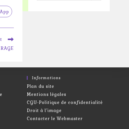
catégorie
App
rir
s
re
tre
t
VRAGE
Informations
Plan du site
e
Mentions légales
CGU-Politique de confidentialité
Droit à l’image
Contacter le Webmaster