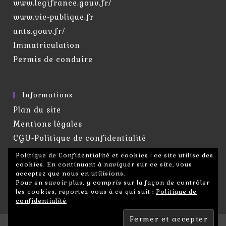
www.legifrance.gouv.fr/
www.vie-publique.fr
ants.gouv.fr/
Immatriculation
Permis de conduire
Informations
Plan du site
Mentions légales
CGU-Politique de confidentialité
Droit à l’image
Politique de Confidentialité et cookies : ce site utilise des
cookies. En continuant à naviguer sur ce site, vous
Contacter le Webmaster
acceptez que nous en utilisions.
Pour en savoir plus, y compris sur la façon de contrôler
les cookies, reportez-vous à ce qui suit :
Politique de
confidentialité
©2005 - 2026 -
Mairie d'Ossey-Les-Trois-Maisons
-
Création