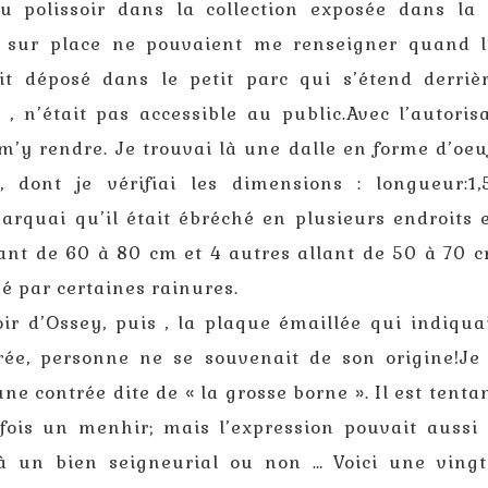
du polissoir dans la collection exposée dans la
s sur place ne pouvaient me renseigner quand l
ait déposé dans le petit parc qui s’étend derriè
 , n’était pas accessible au public.Avec l’autoris
m’y rendre. Je trouvai là une dalle en forme d’oeu
 dont je vérifiai les dimensions : longueur:1,
arquai qu’il était ébréché en plusieurs endroits e
ant de 60 à 80 cm et 4 autres allant de 50 à 70 c
é par certaines rainures.
r d’Ossey, puis , la plaque émaillée qui indiqua
rée, personne ne se souvenait de son origine!Je
ne contrée dite de « la grosse borne ». Il est tenta
efois un menhir; mais l’expression pouvait aussi
à un bien seigneurial ou non … Voici une vingt