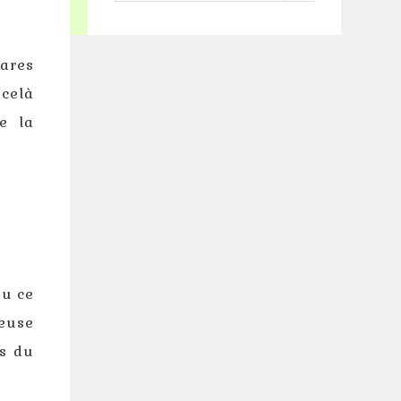
catégorie
rares
 celà
e la
nu ce
reuse
es du