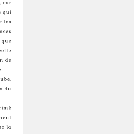
, car
e qui
r les
nces
s que
cette
um de
»
aube,
on du
primé
ment
c la