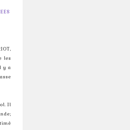
GEES
IOT,
e les
l y a
passe
l. Il
onde;
stimé