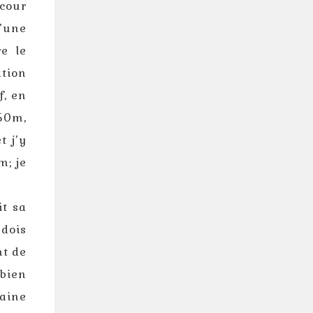
 cour
’une
re le
ation
f, en
50m,
t j’y
m; je
it sa
 dois
nt de
 bien
aine