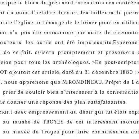
rce que le blocs de grès sont rares dans ces contrées
t du mois d’octobre dernier, les tailleurs de pierr
n de l’église ont éssayé de le briser pour en utilise
ion n’a pas été consommé par suite de circonsta
auteurs, les outils ont été impuissants.Espéron
e de ce fait, avisera promptement et préservera 
rcion pour tous les archéologues. »En post-script
T ajoutait cet article, daté du 31 décembre 1880 : 
ce, nous apprenons que M.RONDINEAU, Préfet de L’
 prier de vouloir bien s’interesser à la conservati
 de donner une réponse des plus satisfaisantes.
iant avec empressement au désir qui lui était ex
don au musée de TROYES de cet interessant monu
 au musée de Troyes pour faire connaissance ave