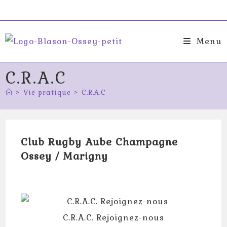
Skip
to
content
Menu
C.R.A.C
>
Vie pratique
>
C.R.A.C
Club Rugby Aube Champagne
Ossey / Marigny
C.R.A.C. Rejoignez-nous