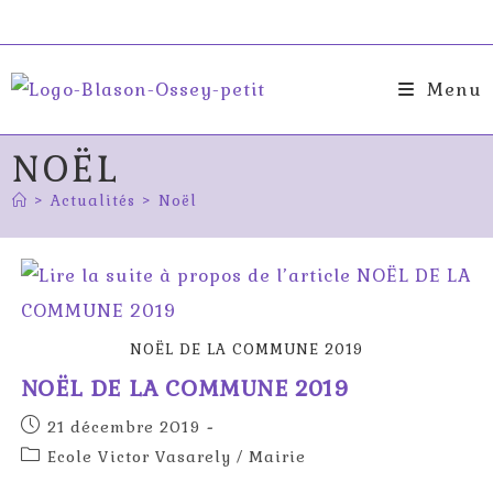
Skip
to
content
Menu
NOËL
>
Actualités
>
Noël
NOËL DE LA COMMUNE 2019
NOËL DE LA COMMUNE 2019
Publication
21 décembre 2019
publiée :
Post
Ecole Victor Vasarely
/
Mairie
category: