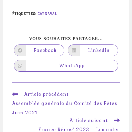
ÉTIQUETTES
:
CARNAVAL
PARTAGER
VOUS SOUHAITEZ PARTAGER...
CE
CONTENU
Facebook
LinkedIn
Ouvrir
Ouvrir
dans
dans
une
une
autre
autre
WhatsApp
Ouvrir
fenêtre
fenêtre
dans
une
autre
fenêtre
Read
Article précédent
more
Assemblée générale du Comité des Fêtes
articles
Juin 2021
Article suivant
France Rénov’ 2023 – Les aides