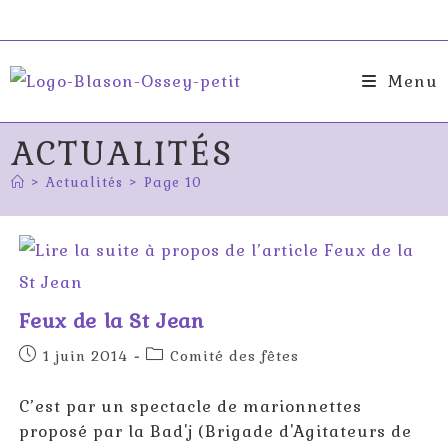
Skip
to
content
Menu
ACTUALITÉS
>
Actualités
>
Page 10
Feux de la St Jean
Publication
Post
1 juin 2014
Comité des fêtes
publiée :
category:
C’est par un spectacle de marionnettes
proposé par la Bad'j (Brigade d'Agitateurs de